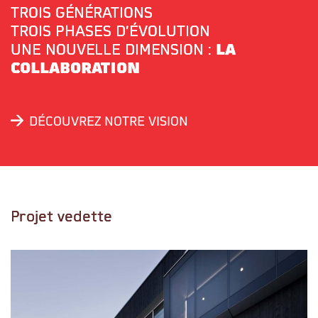
TROIS GÉNÉRATIONS
TROIS PHASES D’ÉVOLUTION
UNE NOUVELLE DIMENSION :
LA
COLLABORATION
DÉCOUVREZ NOTRE VISION
Projet vedette