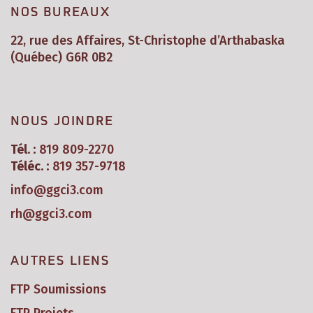
NOS BUREAUX
22, rue des Affaires, St-Christophe d’Arthabaska
(Québec) G6R 0B2
NOUS JOINDRE
Tél. :
819 809-2270
Téléc. :
819 357-9718
info@ggci3.com
rh@ggci3.com
AUTRES LIENS
FTP Soumissions