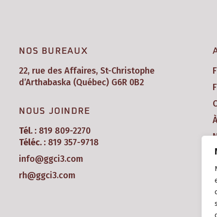
NOS BUREAUX
22, rue des Affaires, St-Christophe
d’Arthabaska (Québec) G6R 0B2
F
C
NOUS JOINDRE
Tél. :
819 809-2270
N
Téléc. :
819 357-9718
info@ggci3.com
rh@ggci3.com