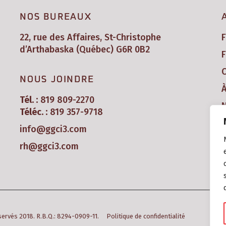
NOS BUREAUX
22, rue des Affaires, St-Christophe
d’Arthabaska (Québec) G6R 0B2
F
C
NOUS JOINDRE
Tél. :
819 809-2270
N
Téléc. :
819 357-9718
info@ggci3.com
rh@ggci3.com
éservés 2018. R.B.Q.: 8294-0909-11.
Politique de confidentialité