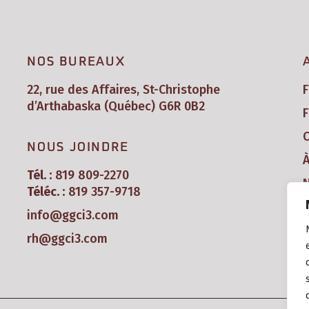
NOS BUREAUX
22, rue des Affaires, St-Christophe
d’Arthabaska (Québec) G6R 0B2
F
C
NOUS JOINDRE
Tél. :
819 809-2270
N
Téléc. :
819 357-9718
info@ggci3.com
rh@ggci3.com