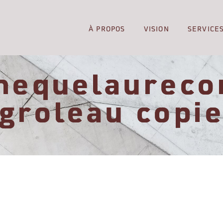
À PROPOS
VISION
SERVICE
thequelaureco
groleau copi