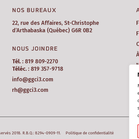
NOS BUREAUX
22, rue des Affaires, St-Christophe
d’Arthabaska (Québec) G6R 0B2
F
C
NOUS JOINDRE
Tél. :
819 809-2270
N
Téléc. :
819 357-9718
info@ggci3.com
rh@ggci3.com
éservés 2018. R.B.Q.: 8294-0909-11.
Politique de confidentialité