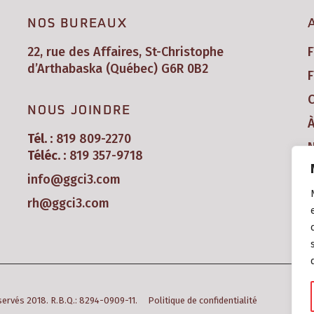
NOS BUREAUX
22, rue des Affaires, St-Christophe
d’Arthabaska (Québec) G6R 0B2
F
C
NOUS JOINDRE
Tél. :
819 809-2270
N
Téléc. :
819 357-9718
info@ggci3.com
rh@ggci3.com
éservés 2018. R.B.Q.: 8294-0909-11.
Politique de confidentialité