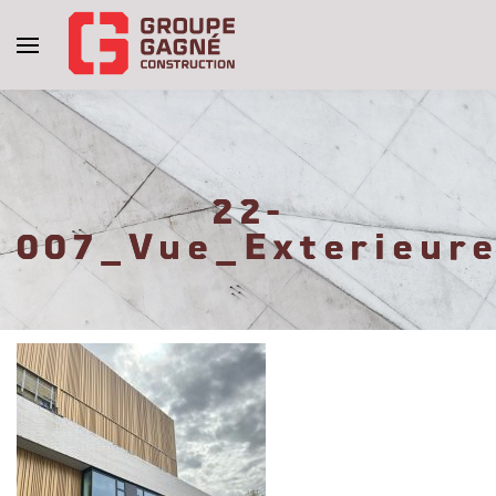
22-
007_Vue_Exterieur