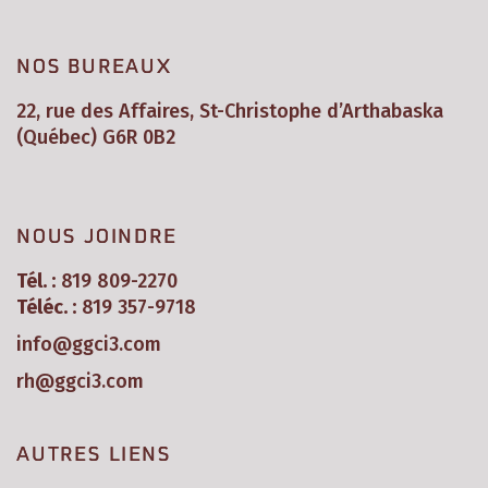
NOS BUREAUX
22, rue des Affaires, St-Christophe d’Arthabaska
(Québec) G6R 0B2
NOUS JOINDRE
Tél. :
819 809-2270
Téléc. :
819 357-9718
info@ggci3.com
rh@ggci3.com
AUTRES LIENS