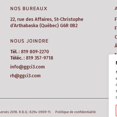
NOS BUREAUX
22, rue des Affaires, St-Christophe
d’Arthabaska (Québec) G6R 0B2
F
C
NOUS JOINDRE
Tél. :
819 809-2270
N
Téléc. :
819 357-9718
info@ggci3.com
rh@ggci3.com
éservés 2018. R.B.Q.: 8294-0909-11.
Politique de confidentialité