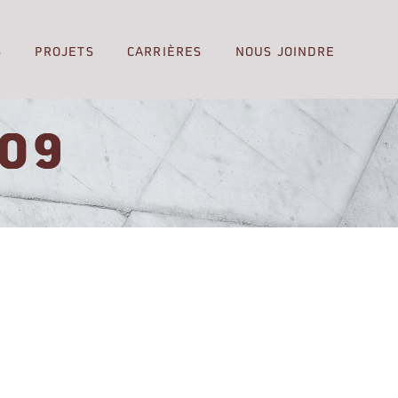
S
PROJETS
CARRIÈRES
NOUS JOINDRE
09