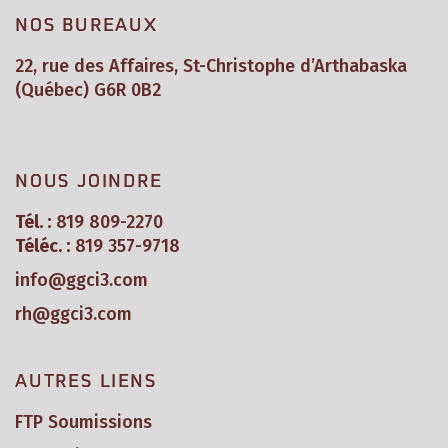
NOS BUREAUX
22, rue des Affaires, St-Christophe d’Arthabaska
(Québec) G6R 0B2
NOUS JOINDRE
Tél. :
819 809-2270
Téléc. :
819 357-9718
info@ggci3.com
rh@ggci3.com
AUTRES LIENS
FTP Soumissions