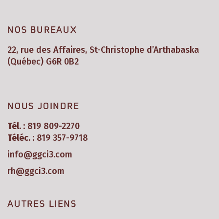
NOS BUREAUX
22, rue des Affaires, St-Christophe d’Arthabaska
(Québec) G6R 0B2
NOUS JOINDRE
Tél. :
819 809-2270
Téléc. :
819 357-9718
info@ggci3.com
rh@ggci3.com
AUTRES LIENS