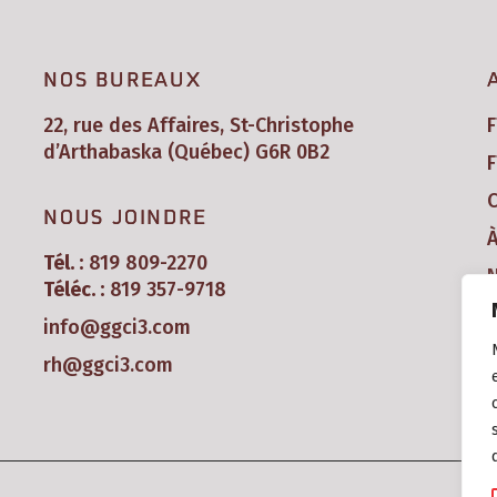
NOS BUREAUX
22, rue des Affaires, St-Christophe
d’Arthabaska (Québec) G6R 0B2
F
C
NOUS JOINDRE
Tél. :
819 809-2270
N
Téléc. :
819 357-9718
info@ggci3.com
rh@ggci3.com