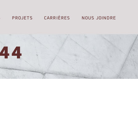
S
PROJETS
CARRIÈRES
NOUS JOINDRE
44