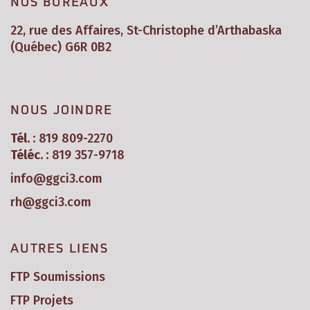
NOS BUREAUX
22, rue des Affaires, St-Christophe d’Arthabaska
(Québec) G6R 0B2
NOUS JOINDRE
Tél. :
819 809-2270
Téléc. :
819 357-9718
info@ggci3.com
rh@ggci3.com
AUTRES LIENS
FTP Soumissions
FTP Projets