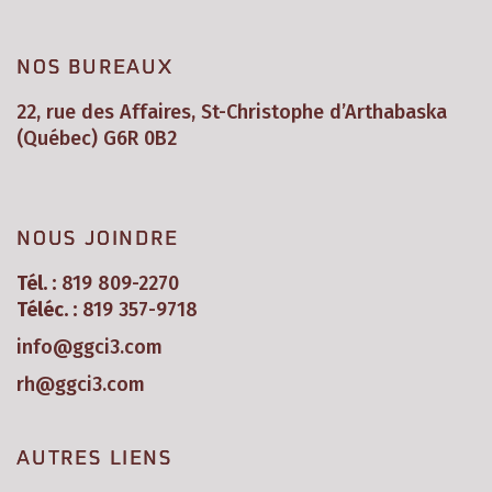
NOS BUREAUX
22, rue des Affaires, St-Christophe d’Arthabaska
(Québec) G6R 0B2
NOUS JOINDRE
Tél. :
819 809-2270
Téléc. :
819 357-9718
info@ggci3.com
rh@ggci3.com
AUTRES LIENS