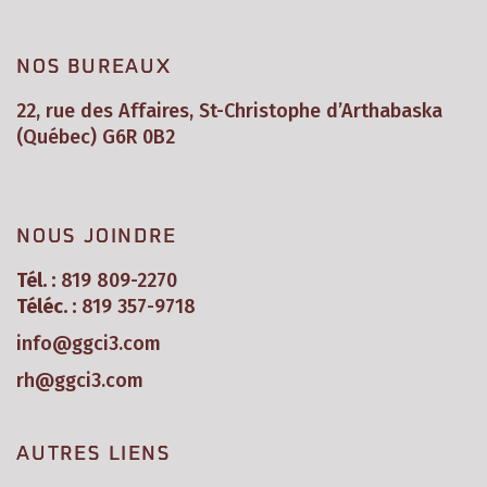
NOS BUREAUX
22, rue des Affaires, St-Christophe d’Arthabaska
(Québec) G6R 0B2
NOUS JOINDRE
Tél. :
819 809-2270
Téléc. :
819 357-9718
info@ggci3.com
rh@ggci3.com
AUTRES LIENS