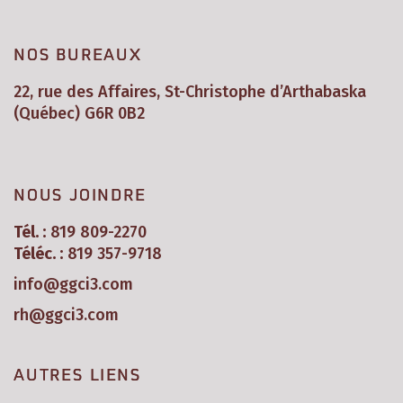
NOS BUREAUX
22, rue des Affaires, St-Christophe d’Arthabaska
(Québec) G6R 0B2
NOUS JOINDRE
Tél. :
819 809-2270
Téléc. :
819 357-9718
info@ggci3.com
rh@ggci3.com
AUTRES LIENS